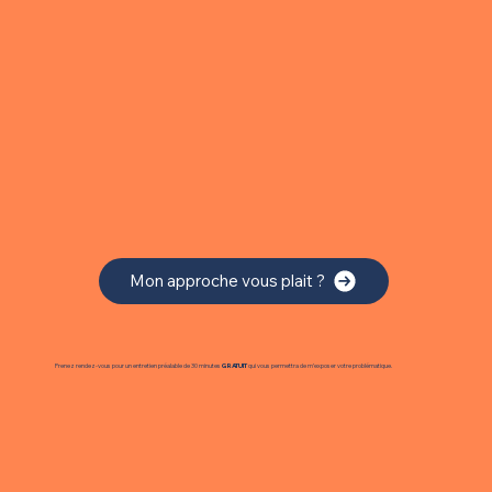
Mon approche vous plait ?
Prenez rendez-vous pour un entretien préalable de 30 minutes
GRATUIT
qui vous permettra de m’exposer votre problématique.