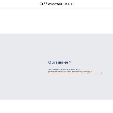
Créé avec
Qui suis-je ?
Je m’appelle Véronique Blot et je suis une slasheuse !
Je cumule ainsi plusieurs activités professionnelles qui me passionnent.
Pourquoi choisir une seule voie quand on peut embrasser plusieurs passions ?