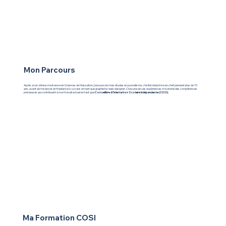
Mon Parcours
Après avoir obtenu ma licence en Sciences de l’éducation, j’ai poursuivi mes études en journalisme. J’ai été rédactrice en chef pendant plus de 15
ans, avant de me lancer en freelance il y a 6 ans en tant que graphiste/web-designer. Chacune de ces expériences m’a donné des compétences
précieuses qui contribuent à mon travail actuel en tant que
Conseillère d’Orientation Scolaire Indépendante (COSI).
Ma Formation COSI