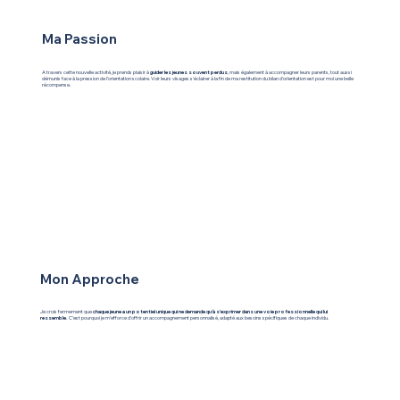
Ma Passion
A travers cette nouvelle activité, je prends plaisir à
guider les jeunes souvent perdus
, mais également à accompagner leurs parents, tout aussi
démunis face à la pression de l’orientation scolaire. Voir leurs visages s’éclairer à la fin de ma restitution du bilan d’orientation est pour moi une belle
récompense.
Mon Approche
Je crois fermement que
chaque jeune a un potentiel unique qui ne demande qu'à s'exprimer dans une voie professionnelle qui lui
ressemble.
C'est pourquoi je m'efforce d'offrir un accompagnement personnalisé, adapté aux besoins spécifiques de chaque individu.