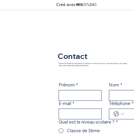
Créé avec
Contact
Parlons de l'avenir de votre enfant. Contactez-moi et découvrons comment je peux vous guider
dans cette importante étape d'orientation.
Prénom
*
Nom
*
E‑mail
*
Téléphone
*
Quel est le niveau scolaire ?
*
Classe de 3ème